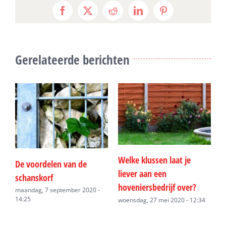
Facebook
X
Reddit
LinkedIn
Pinterest
Gerelateerde berichten
P
Welke klussen laat je
l
De voordelen van de
liever aan een
z
schanskorf
hoveniersbedrijf over?
maandag, 7 september 2020 -
14:25
woensdag, 27 mei 2020 - 12:34