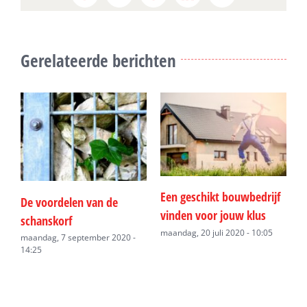
Gerelateerde berichten
Een geschikt bouwbedrijf
W
De voordelen van de
vinden voor jouw klus
l
schanskorf
h
maandag, 20 juli 2020 - 10:05
maandag, 7 september 2020 -
14:25
w