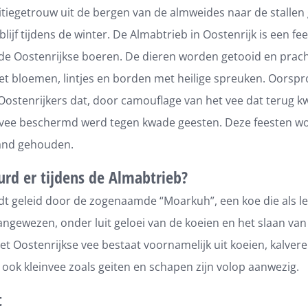
itiegetrouw uit de bergen van de almweides naar de stalle
lijf tijdens de winter. De Almabtrieb in Oostenrijk is een fee
 de Oostenrijkse boeren. De dieren worden getooid en pracht
t bloemen, lintjes en borden met heilige spreuken. Oorspro
Oostenrijkers dat, door camouflage van het vee dat terug k
 vee beschermd werd tegen kwade geesten. Deze feesten w
tand gehouden.
rd er tijdens de Almabtrieb?
dt geleid door de zogenaamde “Moarkuh”, een koe die als le
ngewezen, onder luit geloei van de koeien en het slaan van
et Oostenrijkse vee bestaat voornamelijk uit koeien, kalvere
ook kleinvee zoals geiten en schapen zijn volop aanwezig.
t