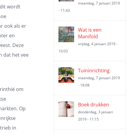
maandag, 7 januari 2019
 dit wordt
- 11:43
hoe
r ook als er
Wat is een
oter en
Manifold
vrijdag, 4 januari 2019 -
weest. Deze
10:03
 dat het vee
Tuininrichting
maandag, 7 januari 2019
- 18:08
arinthië om
kse
Boek drukken
markten. Op
donderdag, 3 januari
nrijkse
2019 - 11:15
rieb in