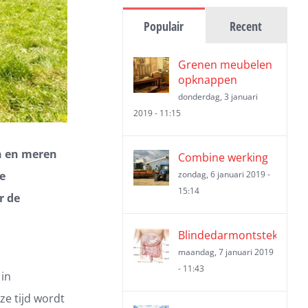
Populair
Recent
Grenen meubelen
opknappen
donderdag, 3 januari
2019 - 11:15
en en meren
Combine werking
e
zondag, 6 januari 2019 -
15:14
r de
Blindedarmontsteking
maandag, 7 januari 2019
- 11:43
 in
ze tijd wordt