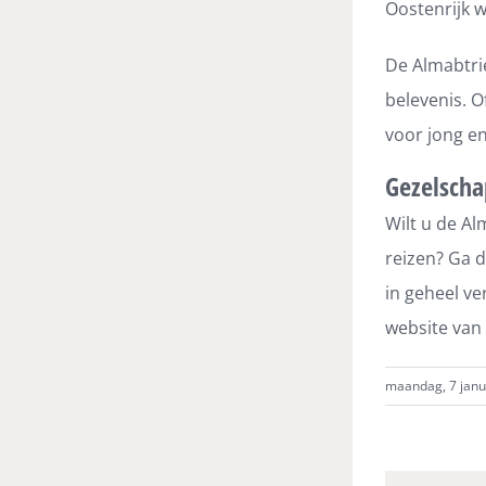
Oostenrijk w
De Almabtrie
belevenis. O
voor jong en
Gezelscha
Wilt u de Al
reizen? Ga d
in geheel ve
website van 
maandag, 7 janua