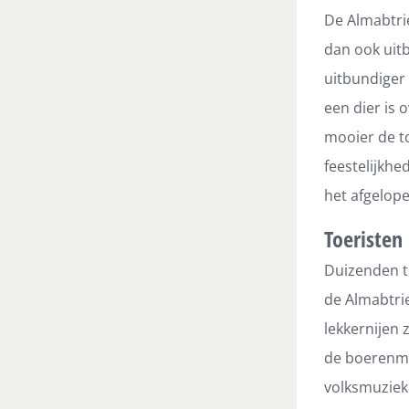
De Almabtrie
dan ook uit
uitbundiger 
een dier is 
mooier de to
feestelijkh
het afgelop
Toeristen
Duizenden to
de Almabtri
lekkernijen 
de boerenma
volksmuziek