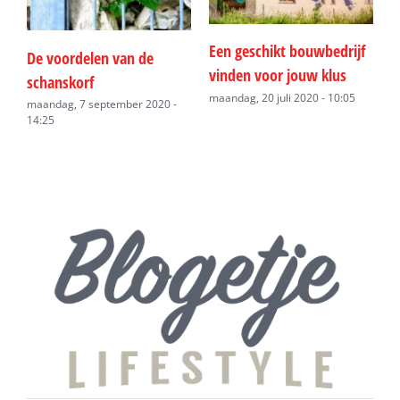
Een geschikt bouwbedrijf
W
De voordelen van de
vinden voor jouw klus
l
schanskorf
h
maandag, 20 juli 2020 - 10:05
maandag, 7 september 2020 -
14:25
w