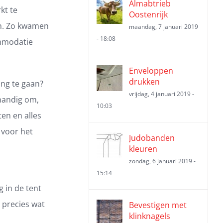
Almabtrieb
kt te
Oostenrijk
en. Zo kwamen
maandag, 7 januari 2019
- 18:08
ommodatie
Enveloppen
drukken
ing te gaan?
vrijdag, 4 januari 2019 -
 handig om,
10:03
en en alles
t voor het
Judobanden
kleuren
zondag, 6 januari 2019 -
15:14
g in de tent
 precies wat
Bevestigen met
klinknagels