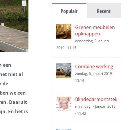
Populair
Recent
Grenen meubelen
opknappen
donderdag, 3 januari
2019 - 11:15
n een
Combine werking
et niet al
zondag, 6 januari 2019 -
15:14
r de
bben we een
Blindedarmontsteking
ren. Daaruit
maandag, 7 januari 2019
n. En het is
- 11:43