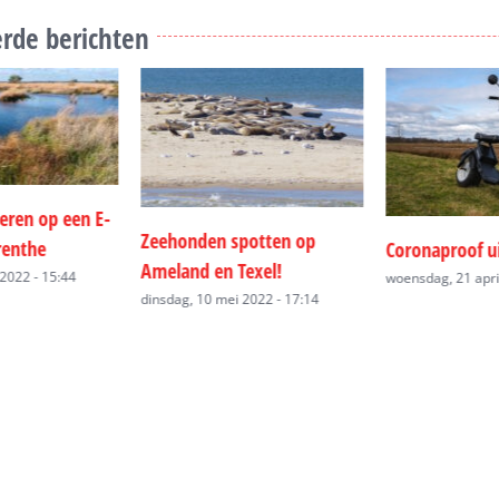
rde berichten
potten op
Coronaproof uitje
Op schoolkam
exel!
woensdag, 21 april 2021 - 13:30
vrijdag, 10 mei 20
2022 - 17:14