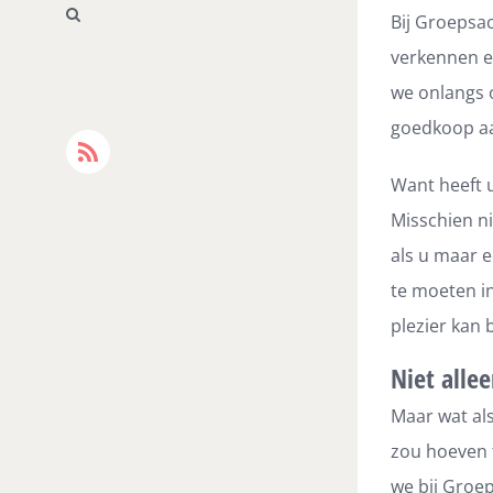
Bij Groepsa
verkennen e
we onlangs 
goedkoop aan
Rss
Want heeft 
Misschien ni
als u maar e
te moeten in
plezier kan 
Niet alle
Maar wat als
zou hoeven t
we bij Groe