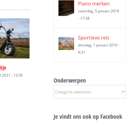
Piano merken
zaterdag, 5 januari 2019
- 17:38
Sportieve reis
dinsdag, 1 januari 2019 -
9:31
p
Prachtige vakantie Javea
Emigreren naar
19 - 15:01
vrijdag, 10 mei 2019 - 15:01
vrijdag, 10 mei 2019
Onderwerpen
Onderwerpen
Je vindt ons ook op Facebook