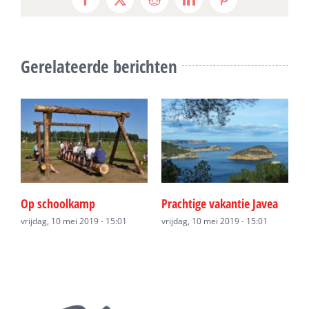
Facebook
X
Reddit
LinkedIn
Pinterest
Gerelateerde berichten
Op schoolkamp
Prachtige vakantie Javea
E
0
vrijdag, 10 mei 2019 - 15:01
vrijdag, 10 mei 2019 - 15:01
v