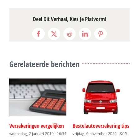
Deel Dit Verhaal, Kies Je Platvorm!
Facebook
X
Reddit
LinkedIn
Pinterest
Gerelateerde berichten
Verzekeringen vergelijken
Bestelautoverzekering tips
E
v
woensdag, 2 januari 2019 - 16:34
vrijdag, 6 november 2020 - 8:15