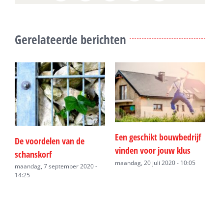
Gerelateerde berichten
Een geschikt bouwbedrijf
W
De voordelen van de
vinden voor jouw klus
l
schanskorf
h
maandag, 20 juli 2020 - 10:05
maandag, 7 september 2020 -
14:25
w