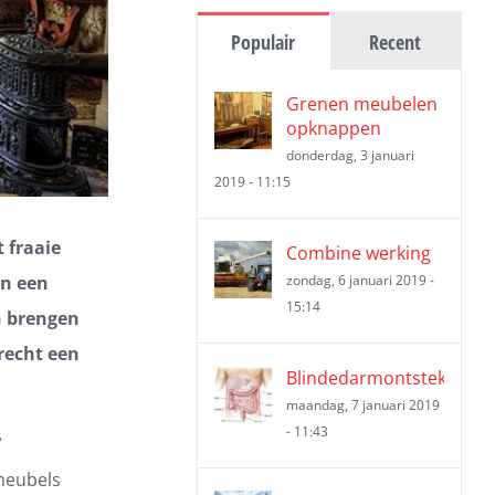
Populair
Recent
Grenen meubelen
opknappen
donderdag, 3 januari
2019 - 11:15
 fraaie
Combine werking
en een
zondag, 6 januari 2019 -
15:14
en brengen
recht een
Blindedarmontsteking
maandag, 7 januari 2019
- 11:43
r
 meubels