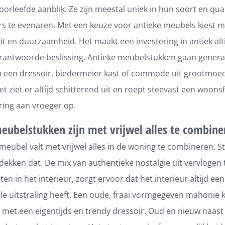
orleefde aanblik. Ze zijn meestal uniek in hun soort en qua 
rs te evenaren. Met een keuze voor antieke meubels kiest 
it en duurzaamheid. Het maakt een investering in antiek alti
rantwoorde beslissing. Antieke meubelstukken gaan generat
u een dressoir, biedermeier kast of commode uit grootmoed
et ziet er altijd schitterend uit en roept steevast een woons
ring aan vroeger op.
eubelstukken zijn met vrijwel alles te combine
meubel valt met vrijwel alles in de woning te combineren. 
kken dat. De mix van authentieke nostalgie uit vervlogen 
en in het interieur, zorgt ervoor dat het interieur altijd e
e uitstraling heeft. Een oude, fraai vormgegeven mahonie k
met een eigentijds en trendy dressoir. Oud en nieuw naast 