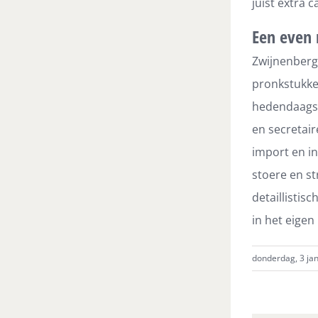
juist extra 
Een even 
Zwijnenberg 
pronkstukken
hedendaagse 
en secretai
import en i
stoere en st
detaillistis
in het eigen 
donderdag, 3 jan