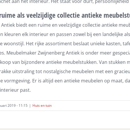
cachet aan het interieur. Het staat voor durf, persoonlijkheid
ruime als veelzijdige collectie antieke meubels
Antiek biedt een ruime en veelzijdige collectie antieke meu
 kleuren elk interieur en passen zowel bij een landelijke al
woonstijl. Het rijke assortiment beslaat unieke kasten, tafe
res. Meubelmaker Zwijnenberg Antiek is onder meer gespecia
nkoop van bijzondere antieke meubelstukken. Van stukken 
rakke uitstraling tot nostalgische meubelen met een gracie
che vormgeving. Er is altijd een antieke meubelen op maat, d
interieur past.
uari 2019 - 11:15
|
Huis en tuin