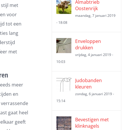
Almabtrieb
stijl met
Oostenrijk
men voor
maandag, 7 januari 2019
- 18:08
jd tot een
ies lang
Enveloppen
erstijd
drukken
feer met
vrijdag, 4 januari 2019 -
10:03
ren
Judobanden
Steeds meer
kleuren
tijden en
zondag, 6 januari 2019 -
15:14
en verrassende
ast gaat heel
Bevestigen met
elkaar geeft
klinknagels