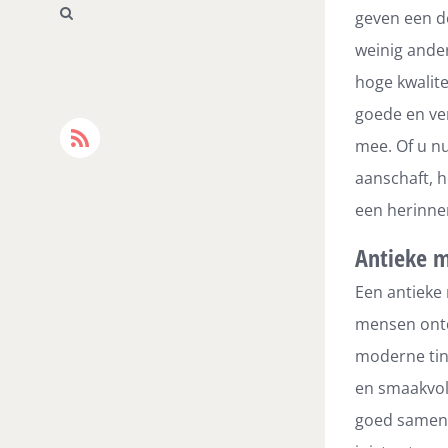
geven een do
weinig ande
hoge kwalite
goede en ve
mee. Of u n
Rss
aanschaft, h
een herinne
Antieke m
Een antieke 
mensen ontde
moderne tint
en smaakvoll
goed samen 