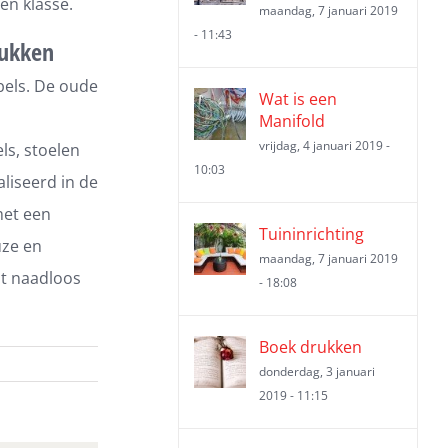
 en klasse.
maandag, 7 januari 2019
- 11:43
tukken
bels. De oude
Wat is een
s
Manifold
vrijdag, 4 januari 2019 -
ls, stoelen
10:03
liseerd in de
met een
Tuininrichting
uze en
maandag, 7 januari 2019
at naadloos
- 18:08
Boek drukken
donderdag, 3 januari
2019 - 11:15