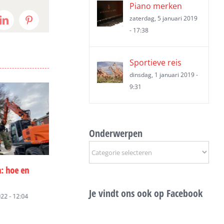
Piano merken
zaterdag, 5 januari 2019
t
LinkedIn
Pinterest
- 17:38
Sportieve reis
dinsdag, 1 januari 2019 -
9:31
Onderwerpen
Onderwerpen
Een geschikt bouwbedrijf
Welke klussen la
van de
vinden voor jouw klus
aan een hovenie
over?
maandag, 20 juli 2020 - 10:05
Je vindt ons ook op Facebook
mber 2020 -
woensdag, 27 mei 2