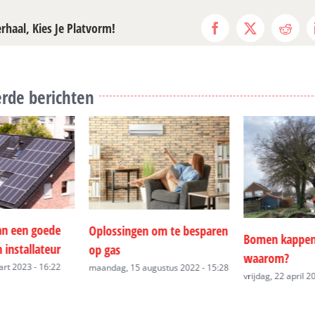
erhaal, Kies Je Platvorm!
Facebook
X
Reddi
rde berichten
om te besparen
De voordelen 
Bomen kappen: hoe en
schanskorf
waarom?
ustus 2022 - 15:28
maandag, 7 septe
vrijdag, 22 april 2022 - 12:04
14:25