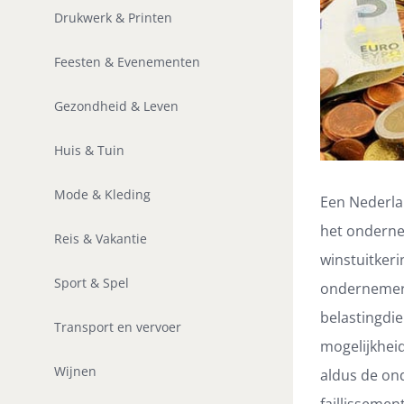
Drukwerk & Printen
Feesten & Evenementen
Gezondheid & Leven
Huis & Tuin
Mode & Kleding
Een Nederla
het onderne
Reis & Vakantie
winstuitker
Sport & Spel
ondernemer 
belastingdie
Transport en vervoer
mogelijkheid
Wijnen
aldus de ond
faillissemen