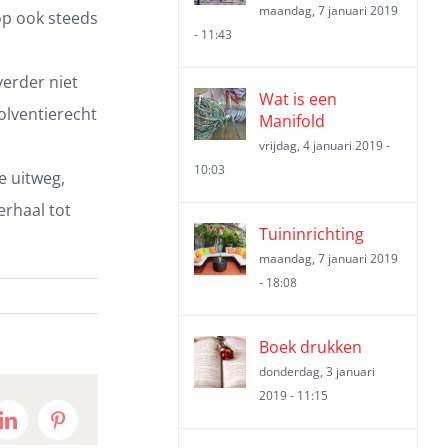
maandag, 7 januari 2019
op ook steeds
- 11:43
verder niet
Wat is een
solventierecht
Manifold
vrijdag, 4 januari 2019 -
10:03
e uitweg,
rhaal tot
Tuininrichting
maandag, 7 januari 2019
- 18:08
Boek drukken
donderdag, 3 januari
2019 - 11:15
t
LinkedIn
Pinterest