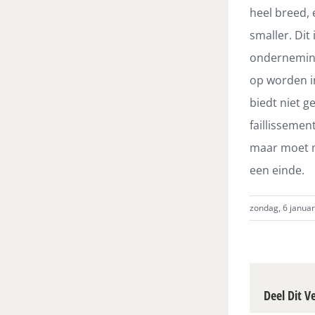
heel breed,
smaller. Dit 
ondernemings
op worden in
biedt niet 
faillissemen
maar moet m
een einde.
zondag, 6 januar
Deel Dit V