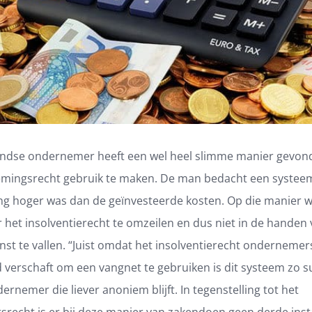
ndse ondernemer heeft een wel heel slimme manier gevo
mingsrecht gebruik te maken. De man bedacht een systeem
ing hoger was dan de geïnvesteerde kosten. Op die manier w
het insolventierecht te omzeilen en dus niet in de handen 
nst te vallen. “Juist omdat het insolventierecht ondernemer
 verschaft om een vangnet te gebruiken is dit systeem zo s
ernemer die liever anoniem blijft. In tegenstelling tot het
tsrecht is er bij deze manier van zakendoen geen derde inst