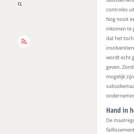
controles ui
Nog nooit e
inkomen te g
dat het toch
Rss
insolventie
wordt echt 
geven. Zond
mogelijk zij
subsidiemaa
ondernemin
Hand in h
De maatrege
faillissemen