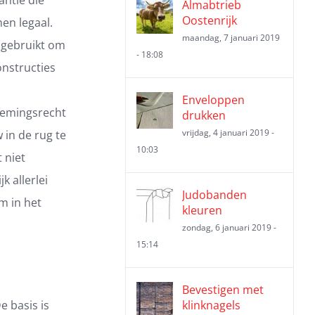
Almabtrieb
Oostenrijk
en legaal.
maandag, 7 januari 2019
 gebruikt om
- 18:08
onstructies
Enveloppen
nemingsrecht
drukken
vrijdag, 4 januari 2019 -
in de rug te
10:03
 niet
k allerlei
Judobanden
m in het
kleuren
zondag, 6 januari 2019 -
15:14
Bevestigen met
e basis is
klinknagels