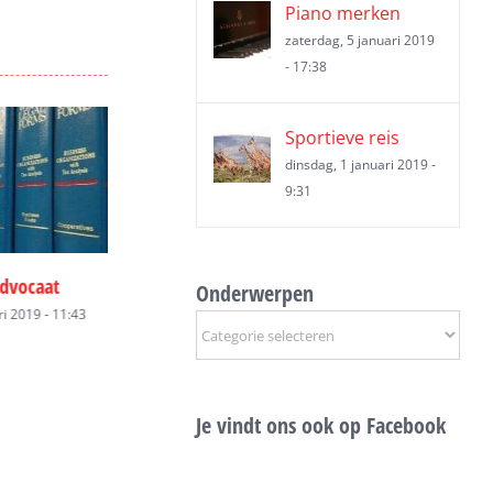
Piano merken
zaterdag, 5 januari 2019
- 17:38
Sportieve reis
dinsdag, 1 januari 2019 -
9:31
advocaat, wat
Erfrecht advocaat
Gevolgd in de 
Onderwerpen
 betekenen
zondag, 6 januari 2019 - 15:14
zondag, 6 januari 2
Onderwerpen
2019 - 15:14
Je vindt ons ook op Facebook