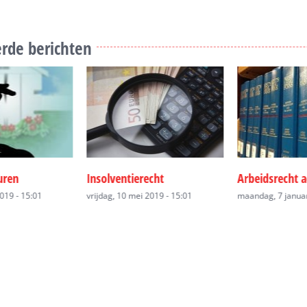
rde berichten
cht
Arbeidsrecht advocaat
Arbeidsrecht 
kan hij voor u
2019 - 15:01
maandag, 7 januari 2019 - 11:43
zondag, 6 januari 