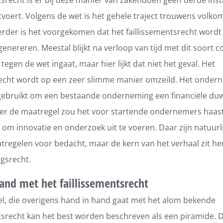
tvoert. Volgens de wet is het gehele traject trouwens volkom
erder is het voorgekomen dat het faillissementsrecht wordt
enereren. Meestal blijkt na verloop van tijd met dit soort c
 tegen de wet ingaat, maar hier lijkt dat niet het geval. Het
recht wordt op een zeer slimme manier omzeild. Het onder
gebruikt om een bestaande onderneming een financiële duw 
er de maatregel zou het voor startende ondernemers haast
n om innovatie en onderzoek uit te voeren. Daar zijn natuurlij
tregelen voor bedacht, maar de kern van het verhaal zit he
gsrecht.
and met het faillissementsrecht
l, die overigens hand in hand gaat met het alom bekende
tsrecht kan het best worden beschreven als een piramide. D