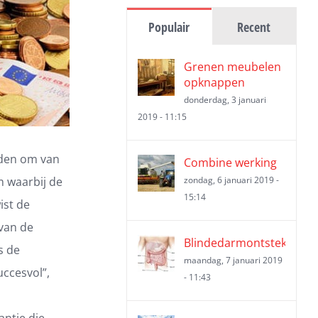
Populair
Recent
Grenen meubelen
opknappen
donderdag, 3 januari
2019 - 11:15
nden om van
Combine werking
 waarbij de
zondag, 6 januari 2019 -
15:14
ist de
van de
Blindedarmontsteking
s de
maandag, 7 januari 2019
uccesvol”,
- 11:43
antie die