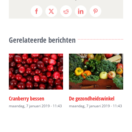
Facebook
X
Reddit
LinkedIn
Pinterest
Gerelateerde berichten
Cranberry bessen
De gezondheidswinkel
C
maandag, 7 januari 2019 - 11:43
maandag, 7 januari 2019 - 11:43
m