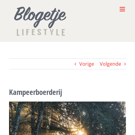
Ga
naar
inhoud
Vorige
Volgende
Kampeerboerderij