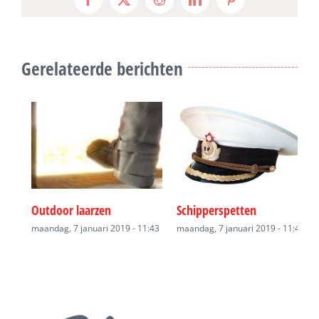
Facebook
X
Reddit
LinkedIn
Pinterest
Gerelateerde berichten
Outdoor laarzen
Schipperspetten
D
43
maandag, 7 januari 2019 - 11:43
maandag, 7 januari 2019 - 11:43
m