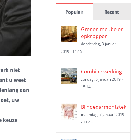
Populair
Recent
Grenen meubelen
opknappen
donderdag, 3 januari
2019 - 11:15
erk niet
Combine werking
ant u weet
zondag, 6 januari 2019 -
15:14
denlang aan
doet, uw
Blindedarmontsteking
maandag, 7 januari 2019
e keuze
- 11:43