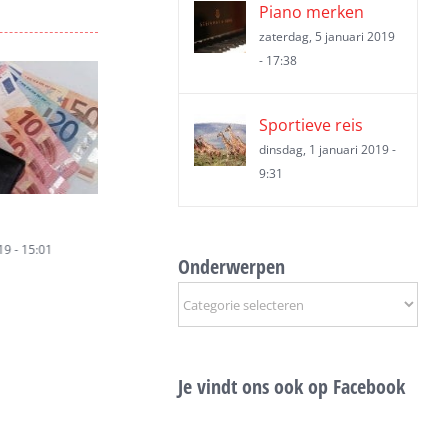
Piano merken
zaterdag, 5 januari 2019
- 17:38
Sportieve reis
dinsdag, 1 januari 2019 -
9:31
zendbureau
Petrochemie vacature
Payroll en flex
19 - 15:01
vrijdag, 10 mei 2019 - 15:01
maandag, 7 januari 
Onderwerpen
Onderwerpen
Je vindt ons ook op Facebook