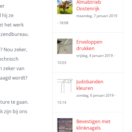
Almabtrieb
der
Oostenrijk
 hij ze
maandag, 7 januari 2019
- 18:08
et het werk
uitzendbureau.
Enveloppen
drukken
l? Nou zeker,
vrijdag, 4 januari 2019 -
technisch
10:03
ch zeker van
vraagd wordt?
Judobanden
kleuren
zondag, 6 januari 2019 -
ture te gaan.
15:14
 zijn bij ons
Bevestigen met
klinknagels