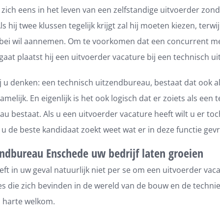
 zich eens in het leven van een zelfstandige uitvoerder zon
s hij twee klussen tegelijk krijgt zal hij moeten kiezen, terwijl
llebei wil aannemen. Om te voorkomen dat een concurrent m
gaat plaatst hij een uitvoerder vacature bij een technisch 
 u denken: een technisch uitzendbureau, bestaat dat ook a
namelijk. En eigenlijk is het ook logisch dat er zoiets als een 
u bestaat. Als u een uitvoerder vacature heeft wilt u er to
r u de beste kandidaat zoekt weet wat er in deze functie ge
ndbureau Enschede uw bedrijf laten groeien
ft in uw geval natuurlijk niet per se om een uitvoerder vaca
es die zich bevinden in de wereld van de bouw en de techniek
n harte welkom.