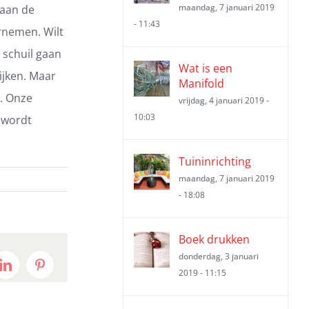
maandag, 7 januari 2019
 aan de
- 11:43
ernemen. Wilt
 schuil gaan
Wat is een
ijken. Maar
Manifold
. Onze
vrijdag, 4 januari 2019 -
10:03
t wordt
Tuininrichting
maandag, 7 januari 2019
- 18:08
Boek drukken
donderdag, 3 januari
t
LinkedIn
Pinterest
2019 - 11:15