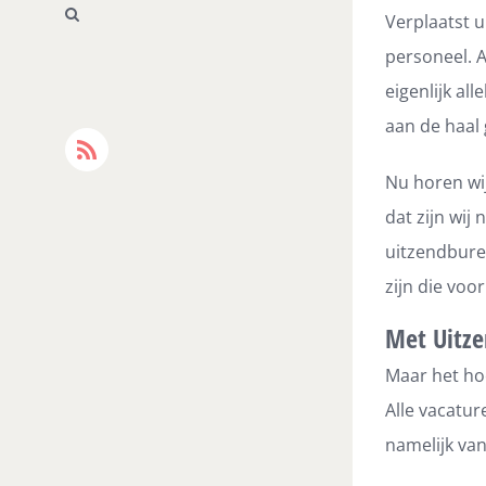
Verplaatst u
personeel. Al
eigenlijk a
aan de haal 
Rss
Nu horen wij
dat zijn wij 
uitzendburea
zijn die voo
Met Uitze
Maar het hoe
Alle vacatur
namelijk va