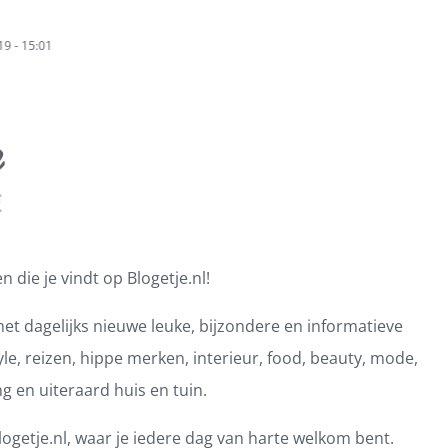
zendbureau
Petrochemie vacature
Payroll en flex
19 - 15:01
vrijdag, 10 mei 2019 - 15:01
maandag, 7 januari 
 die je vindt op Blogetje.nl!
et dagelijks nieuwe leuke, bijzondere en informatieve
e, reizen, hippe merken, interieur, food, beauty, mode,
ng en uiteraard huis en tuin.
ogetje.nl, waar je iedere dag van harte welkom bent.