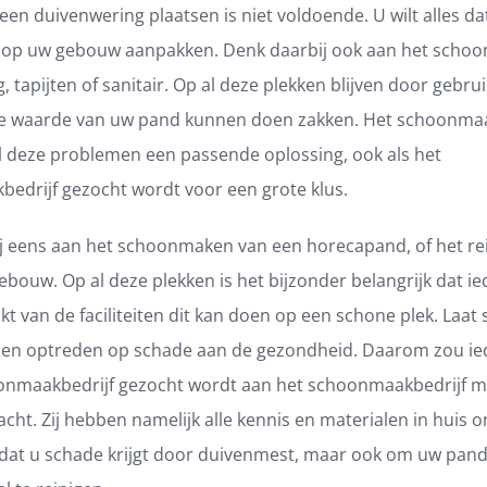
een duivenwering plaatsen is niet voldoende. U wilt alles d
op uw gebouw aanpakken. Denk daarbij ook aan het scho
, tapijten of sanitair. Op al deze plekken blijven door gebru
de waarde van uw pand kunnen doen zakken. Het schoonmaa
al deze problemen een passende oplossing, ook als het
edrijf gezocht wordt voor een grote klus.
j eens aan het schoonmaken van een horecapand, of het re
bouw. Op al deze plekken is het bijzonder belangrijk dat ie
t van de faciliteiten dit kan doen op een schone plek. Laat 
nnen optreden op schade aan de gezondheid. Daarom zou ied
onmaakbedrijf gezocht wordt aan het schoonmaakbedrijf 
ht. Zij hebben namelijk alle kennis en materialen in huis o
at u schade krijgt door duivenmest, maar ook om uw pand