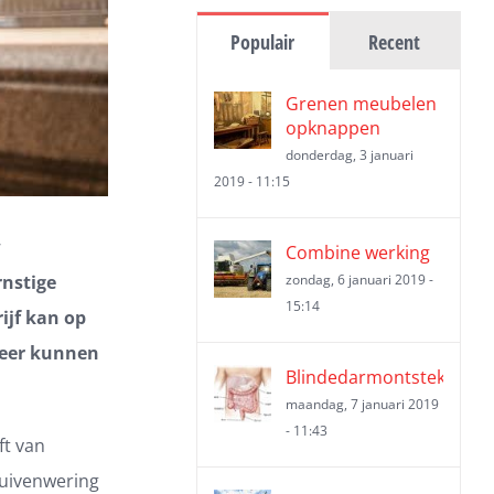
Populair
Recent
Grenen meubelen
opknappen
donderdag, 3 januari
2019 - 11:15
w
Combine werking
rnstige
zondag, 6 januari 2019 -
15:14
ijf kan op
meer kunnen
Blindedarmontsteking
maandag, 7 januari 2019
- 11:43
ft van
duivenwering