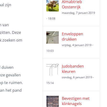
Almabtrieb
al zijn
Oostenrijk
maandag, 7 januari 2019
- 18:08
n van
zitten. Deze
Enveloppen
drukken
ek zoeken om
vrijdag, 4 januari 2019 -
10:03
Judobanden
l duiven
kleuren
eze gevallen
zondag, 6 januari 2019 -
p te ruimen.
15:14
 van het pand
Bevestigen met
klinknagels