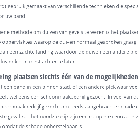
dt gebruik gemaakt van verschillende technieken die specia
or uw pand.
ziene methode om duiven van gevels te weren is het plaatse
p oppervlaktes waarop de duiven normaal gesproken graag 
an een zachte landing waardoor de duiven een andere pl
 dus ook hun mest achter te laten.
ing plaatsen slechts één van de mogelijkheden
t een pand in een binnen stad, of een andere plek waar vee
heeft wel eens een schoonmaakbedrijf gezocht. In veel van d
choonmaakbedrijf gezocht om reeds aangebrachte schade o
tste geval kan het noodzakelijk zijn een complete renovatie
n omdat de schade onherstelbaar is.