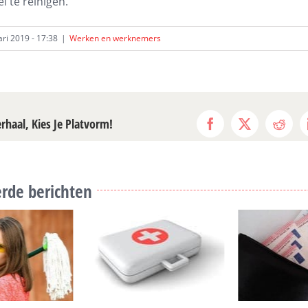
l te reinigen.
ari 2019 - 17:38
|
Werken en werknemers
erhaal, Kies Je Platvorm!
Facebook
X
Reddi
rde berichten