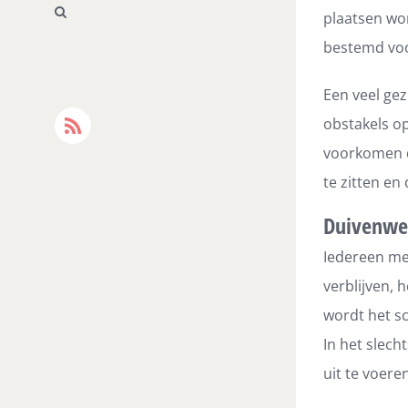
plaatsen wor
bestemd vo
Een veel ge
obstakels o
Rss
voorkomen d
te zitten en
Duivenwer
Iedereen me
verblijven, 
wordt het s
In het slech
uit te voere