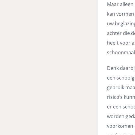
Maar alleen 
kan vormen 
uw beglazing
achter die 
heeft voor 
schoonmaakb
Denk daarbi
een schoolge
gebruik maak
risico’s ku
er een scho
worden gedac
voorkomen d