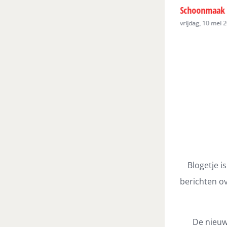
bureau
Schoonmaak in winkels
De bedrijfshu
 2019 - 15:01
vrijdag, 10 mei 2019 - 15:01
vrijdag, 10 mei 
Blogetje i
berichten ov
De nieuw