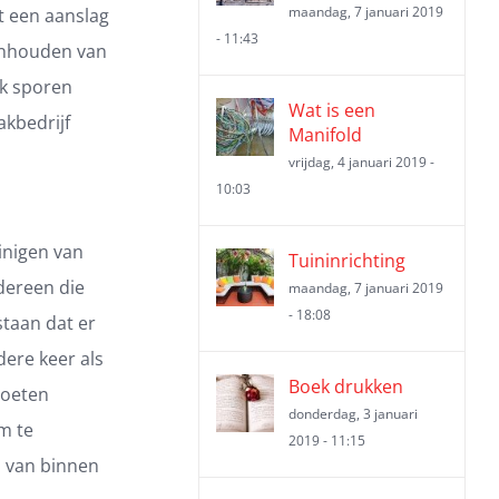
maandag, 7 januari 2019
at een aanslag
- 11:43
onhouden van
ik sporen
Wat is een
kbedrijf
Manifold
vrijdag, 4 januari 2019 -
10:03
inigen van
Tuininrichting
dereen die
maandag, 7 januari 2019
- 18:08
staan dat er
ere keer als
Boek drukken
moeten
donderdag, 3 januari
m te
2019 - 11:15
 van binnen