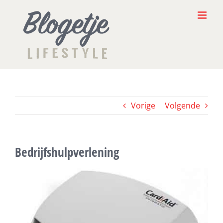
Ga
naar
inhoud
Vorige
Volgende
Bedrijfshulpverlening