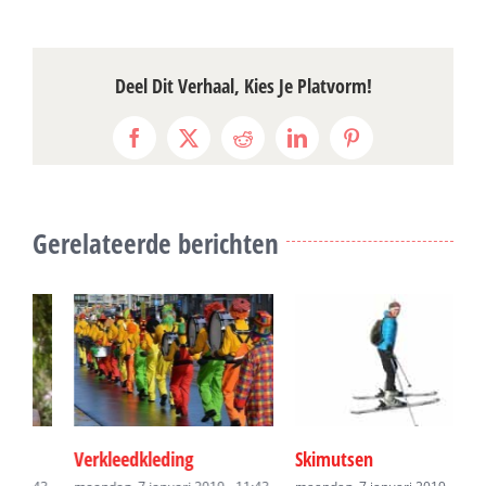
Deel Dit Verhaal, Kies Je Platvorm!
Facebook
X
Reddit
LinkedIn
Pinterest
Gerelateerde berichten
Verkleedkleding
Skimutsen
O