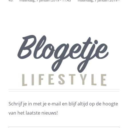
43
maandag, 7 januari 2019 - 11:43
maandag, 7 januari 2019 - 11:43
m
Schrijf je in met je e-mail en blijf altijd op de hoogte
van het laatste nieuws!