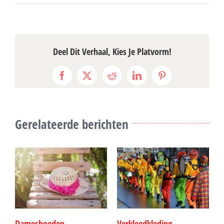
Deel Dit Verhaal, Kies Je Platvorm!
Facebook
X
Reddit
LinkedIn
Pinterest
Gerelateerde berichten
Dameshoeden
Verkleedkleding
S