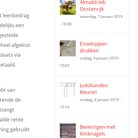
Almabtrieb
Oostenrijk
et leenbedrag
maandag, 7 januari 2019
- 18:08
delijks een
gestelde
Enveloppen
eheel afgelost
drukken
plaats via
vrijdag, 4 januari 2019 -
betaald.
10:03
Judobanden
ebt van
kleuren
durende de
zondag, 6 januari 2019 -
15:14
ntvangt
alde rente
Bevestigen met
ening gebruikt
klinknagels