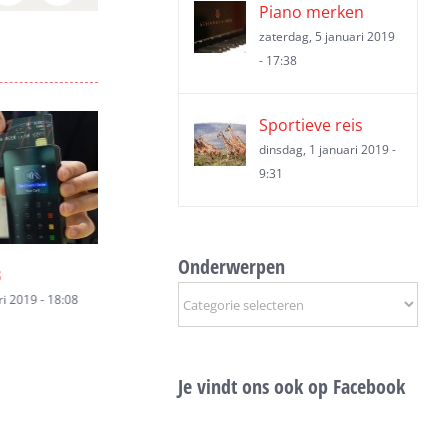
Piano merken
zaterdag, 5 januari 2019
- 17:38
Sportieve reis
dinsdag, 1 januari 2019 -
9:31
Onderwerpen
ening
Shortlease
Auto leasen we
Onderwerpen
i 2019 - 11:43
maandag, 7 januari 2019 - 11:43
zondag, 6 januari 2
Je vindt ons ook op Facebook