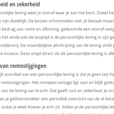
heid en zekerheid
oonlijke lening weet je vooraf waar je aan toe bent. Zowel h
n zijn duidelijk. De kosten schommelen niet. Je betaalt maan
jk bedrag aan rente en aflossing, gedurende een vooraf vast
 het einde van de looptijd is de persoonlijke lening in zijn g
huldenvrij. De maandelijkse afschrijving van de lening vindt 
 incasso. Deze stopt direct als de persoonlijke lening is af
 van rentestijgingen
jk voordeel van een persoonlijke lening is dat je geen last h
 rentestijgingen. Het rentepercentage ligt vast en blijft ge
d van de lening van kracht. Dat geeft rust en zekerheid. Je o
n je geldverstrekker een periodiek overzicht van de al beta
, zodat je weet hoever je erin zit. Indien je de persoonlijke l