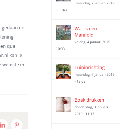
maandag, 7 januari 2019
- 11:43
s gedaan en
Wat is een
Manifold
 lening
vrijdag, 4 januari 2019 -
ken qua
10:03
.nl kan je
e website en
Tuininrichting
maandag, 7 januari 2019
- 18:08
Boek drukken
donderdag, 3 januari
2019 - 11:15
t
LinkedIn
Pinterest