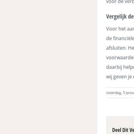
voor de verb
Vergelijk d
Voor het aa
de financiël
afsluiten. H
voorwaarden 
daarbij hel
wij geven je
zaterdag, 5 janu
Deel Dit V