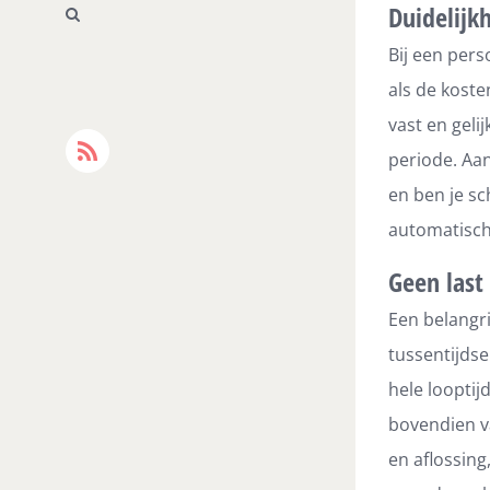
Duidelijk
Bij een pers
als de koste
vast en geli
periode. Aan
Rss
en ben je sc
automatische
Geen last
Een belangri
tussentijdse
hele looptij
bovendien va
en aflossing