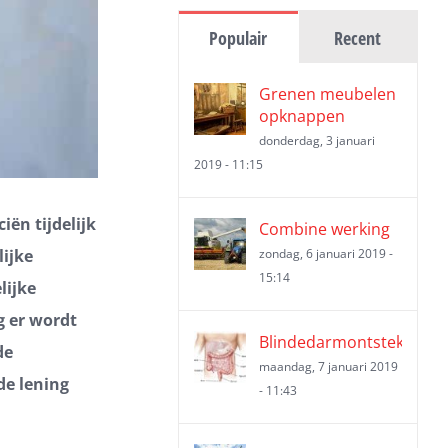
Populair
Recent
Grenen meubelen
opknappen
donderdag, 3 januari
2019 - 11:15
iën tijdelijk
Combine werking
lijke
zondag, 6 januari 2019 -
15:14
lijke
g er wordt
Blindedarmontsteking
de
maandag, 7 januari 2019
de lening
- 11:43