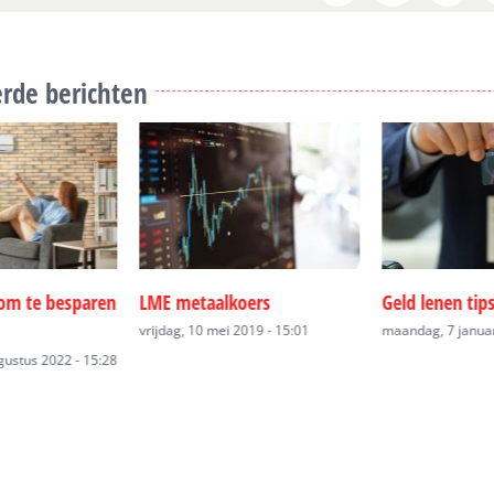
rde berichten
oers
Geld lenen tips
Persoonlijke l
2019 - 15:01
maandag, 7 januari 2019 - 18:08
maandag, 7 januar