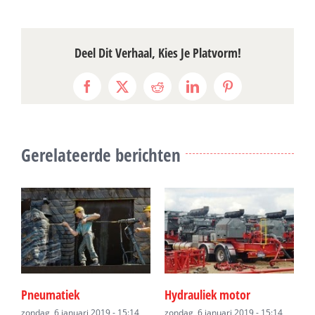
Deel Dit Verhaal, Kies Je Platvorm!
Facebook
X
Reddit
LinkedIn
Pinterest
Gerelateerde berichten
Pneumatiek
Hydrauliek motor
H
zondag, 6 januari 2019 - 15:14
zondag, 6 januari 2019 - 15:14
z