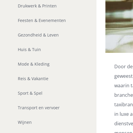
Drukwerk & Printen
Feesten & Evenementen
Gezondheid & Leven
Huis & Tuin
Mode & Kleding
Door de 
geweest,
Reis & Vakantie
waarin t
Sport & Spel
branche 
taxibran
Transport en vervoer
in luxe 
Wijnen
dienstv
mensen b