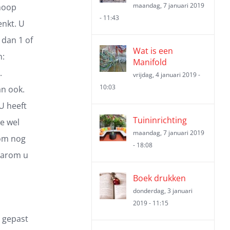
maandag, 7 januari 2019
 hoop
- 11:43
enkt. U
 dan 1 of
Wat is een
n:
Manifold
.
vrijdag, 4 januari 2019 -
10:03
an ook.
U heeft
Tuininrichting
ge wel
maandag, 7 januari 2019
 om nog
- 18:08
waarom u
Boek drukken
donderdag, 3 januari
2019 - 11:15
d gepast