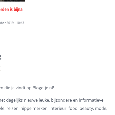
sport Spanje
Transport Bulgarije
Volume transpo
19 - 15:01
vrijdag, 10 mei 2019 - 15:01
vrijdag, 10 mei 2019
 die je vindt op Blogetje.nl!
et dagelijks nieuwe leuke, bijzondere en informatieve
e, reizen, hippe merken, interieur, food, beauty, mode,