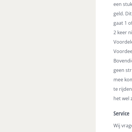
een stuk
geld. Di
gaat 1 o
2 keer n
Voordele
Voordeel
Bovendie
geen str
mee komt
te rijde
het wel 
Service
Wij vrag