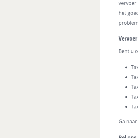
vervoer 
het goe
probleme
Vervoer
Bent u o
Tax
Tax
Tax
Tax
Tax
Ga naa
Bel ons