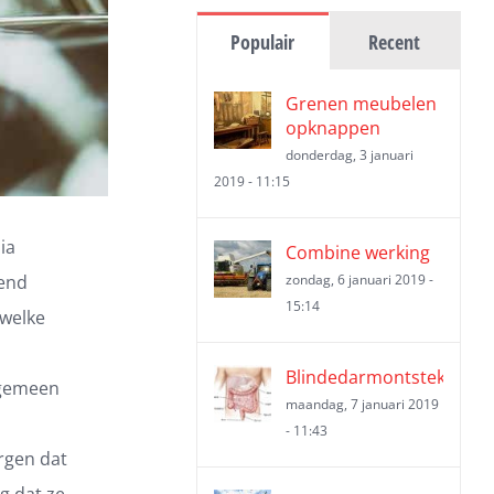
Populair
Recent
Grenen meubelen
opknappen
donderdag, 3 januari
2019 - 11:15
ia
Combine werking
kend
zondag, 6 januari 2019 -
15:14
 welke
Blindedarmontsteking
lgemeen
maandag, 7 januari 2019
- 11:43
rgen dat
g dat ze