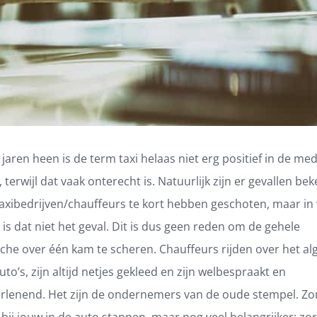
jaren heen is de term taxi helaas niet erg positief in de med
 terwijl dat vaak onterecht is. Natuurlijk zijn er gevallen be
axibedrijven/chauffeurs te kort hebben geschoten, maar in
is dat niet het geval. Dit is dus geen reden om de gehele
che over één kam te scheren. Chauffeurs rijden over het a
auto’s, zijn altijd netjes gekleed en zijn welbespraakt en
erlenend. Het zijn de ondernemers van de oude stempel. Zo
ij jouw in de auto stappen, maar nog veel belangrijker: zor