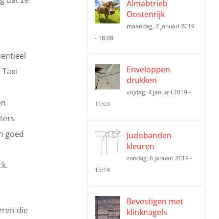
Almabtrieb
Oostenrijk
maandag, 7 januari 2019
- 18:08
entieel
Enveloppen
 Taxi
drukken
vrijdag, 4 januari 2019 -
en
10:03
ters
en goed
Judobanden
kleuren
zondag, 6 januari 2019 -
ck.
15:14
Bevestigen met
eren die
klinknagels