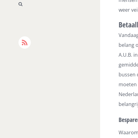
weer vei
Betaal
Vandaag
belang o
Rss
A.U.B. i
gemiddel
bussen d
moeten r
Nederlan
belangri
Bespare
Waarom n