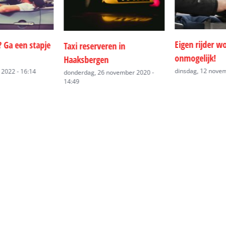
Eigen rijder worden is bijna
Groupage tran
en in
onmogelijk!
vrijdag, 10 mei 20
dinsdag, 12 november 2019 - 10:43
ovember 2020 -