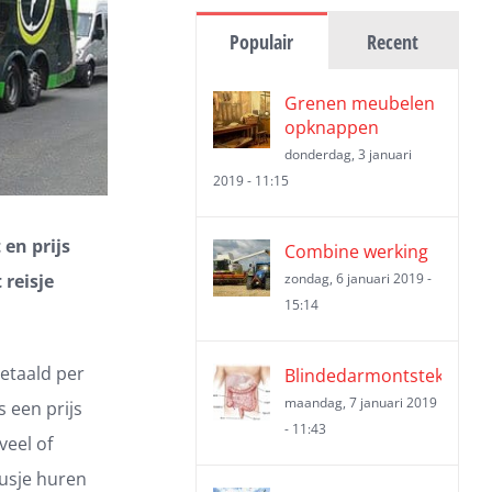
Populair
Recent
Grenen meubelen
opknappen
donderdag, 3 januari
2019 - 11:15
en prijs
Combine werking
 reisje
zondag, 6 januari 2019 -
15:14
etaald per
Blindedarmontsteking
maandag, 7 januari 2019
 een prijs
- 11:43
veel of
busje huren