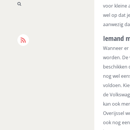
voor kleine 
wel op dat j
aanwezig dat
Iemand me
Rss
Wanneer er i
worden. De 
beschikken d
nog wel eens
voldoen. Ki
de Volkswag
kan ook men
Overijssel 
ook nog een 