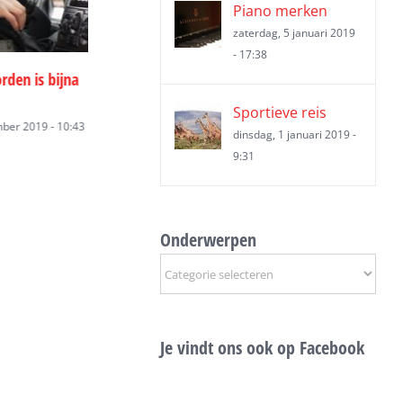
Piano merken
zaterdag, 5 januari 2019
- 17:38
sport Spanje
Transport Bulgarije
Volume transpo
19 - 15:01
vrijdag, 10 mei 2019 - 15:01
vrijdag, 10 mei 2019
Sportieve reis
dinsdag, 1 januari 2019 -
9:31
Onderwerpen
Onderwerpen
Je vindt ons ook op Facebook