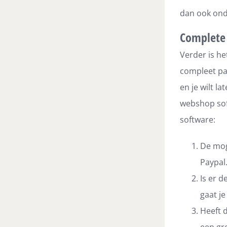
dan ook ond
Complete
Verder is he
compleet pa
en je wilt l
webshop sof
software:
De mog
Paypal
Is er 
gaat je
Heeft 
een gr