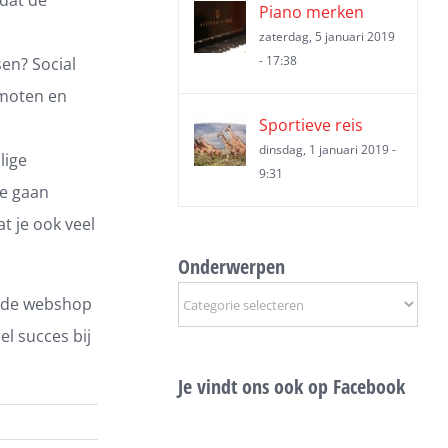
Piano merken
zaterdag, 5 januari 2019
- 17:38
sen? Social
omoten en
Sportieve reis
dinsdag, 1 januari 2019 -
lige
9:31
te gaan
t je ook veel
Onderwerpen
Onderwerpen
oede webshop
el succes bij
Je vindt ons ook op Facebook