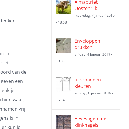
Almabtrieb
Oostenrijk
maandag, 7 januari 2019
adenken.
- 18:08
Enveloppen
drukken
op je
vrijdag, 4 januari 2019 -
10:03
niet
kwoord van de
Judobanden
 geven een
kleuren
denk je
zondag, 6 januari 2019 -
schien waar,
15:14
innamen vrij
ens is in
Bevestigen met
klinknagels
ier kun je