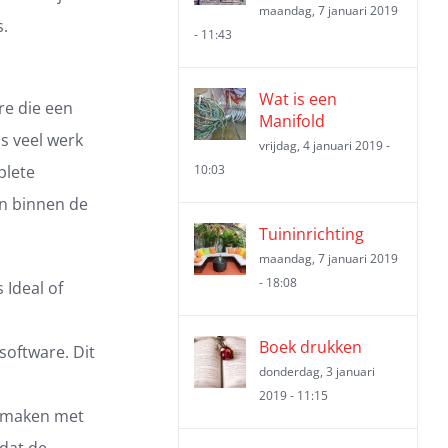
maandag, 7 januari 2019
.
- 11:43
Wat is een
re die een
Manifold
s veel werk
vrijdag, 4 januari 2019 -
plete
10:03
n binnen de
Tuininrichting
maandag, 7 januari 2019
- 18:08
 Ideal of
Boek drukken
software. Dit
donderdag, 3 januari
2019 - 11:15
e maken met
mdat de