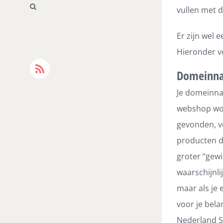
vullen met d
Er zijn wel 
Hieronder vo
Domeinna
Rss
Je domeinnaa
webshop wor
gevonden, ve
producten d
groter “gew
waarschijnli
maar als je
voor je bel
Nederland SI