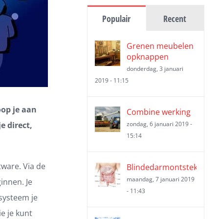
Populair
Recent
Grenen meubelen
opknappen
donderdag, 3 januari
2019 - 11:15
oop je aan
Combine werking
e direct,
zondag, 6 januari 2019 -
15:14
tware. Via de
Blindedarmontsteking
maandag, 7 januari 2019
innen. Je
- 11:43
 systeem je
e je kunt