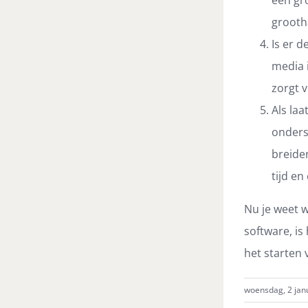
grooth
Is er 
media 
zorgt 
Als laa
onderst
breiden
tijd e
Nu je weet 
software, is
het starten 
woensdag, 2 janu