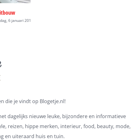
Scholenbouw akoestiek
Prefab bouw
2019 - 15:14
zondag, 6 januari 2019 - 15:14
zondag, 6 januari 2
 die je vindt op Blogetje.nl!
et dagelijks nieuwe leuke, bijzondere en informatieve
e, reizen, hippe merken, interieur, food, beauty, mode,
ng en uiteraard huis en tuin.