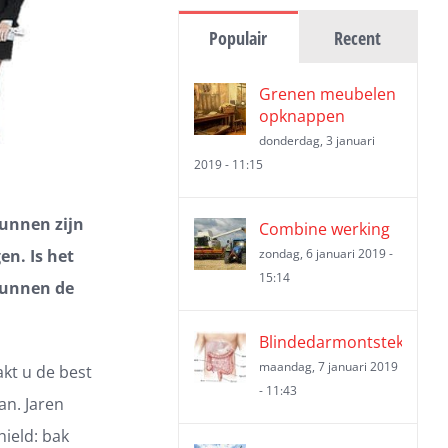
Populair
Recent
Grenen meubelen
opknappen
donderdag, 3 januari
2019 - 11:15
kunnen zijn
Combine werking
en. Is het
zondag, 6 januari 2019 -
15:14
kunnen de
Blindedarmontsteking
maandag, 7 januari 2019
kt u de best
- 11:43
an. Jaren
ield: bak