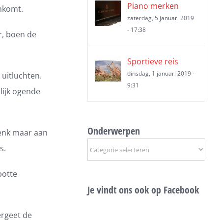
Piano merken
nkomt.
zaterdag, 5 januari 2019
- 17:38
r, boen de
Sportieve reis
dinsdag, 1 januari 2019 -
uitluchten.
9:31
lijk ogende
Onderwerpen
enk maar aan
Onderwerpen
s.
potte
Je vindt ons ook op Facebook
ergeet de