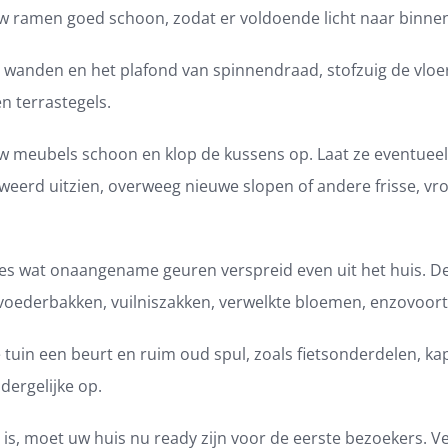
amen goed schoon, zodat er voldoende licht naar binne
nden en het plafond van spinnendraad, stofzuig de vloe
n terrastegels.
eubels schoon en klop de kussens op. Laat ze eventueel 
rweerd uitzien, overweeg nieuwe slopen of andere frisse, vro
s wat onaangename geuren verspreid even uit het huis. D
 voederbakken, vuilniszakken, verwelkte bloemen, enzovoort
uin een beurt en ruim oud spul, zoals fietsonderdelen, ka
 dergelijke op.
 is, moet uw huis nu ready zijn voor de eerste bezoekers. V