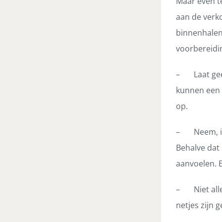
Maar even te
aan de verko
binnenhalen
voorbereidin
– Laat geen
kunnen een 
op.
– Neem, ind
Behalve dat 
aanvoelen. E
– Niet alle
netjes zijn g