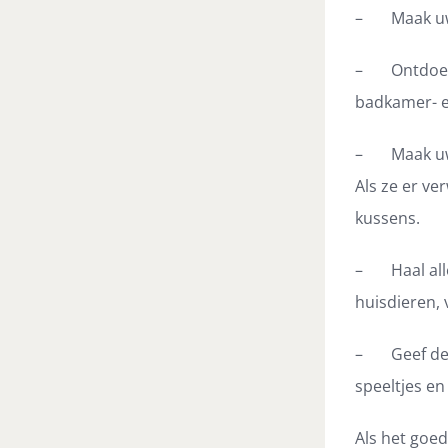
– Maak uw r
– Ontdoe wa
badkamer- e
– Maak uw m
Als ze er ve
kussens.
– Haal alle
huisdieren,
– Geef de t
speeltjes en
Als het goed