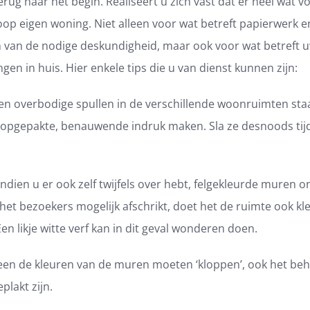
rug naar het begin. Realiseert u zich vast dat er heel wat v
op eigen woning. Niet alleen voor wat betreft papierwerk e
 van de nodige deskundigheid, maar ook voor wat betreft 
gen in huis. Hier enkele tips die u van dienst kunnen zijn:
 overbodige spullen in de verschillende woonruimten sta
opgepakte, benauwende indruk maken. Sla ze desnoods tijde
ien u er ook zelf twijfels over hebt, felgekleurde muren 
het bezoekers mogelijk afschrikt, doet het de ruimte ook kl
en likje witte verf kan in dit geval wonderen doen.
en de kleuren van de muren moeten ‘kloppen’, ook het be
eplakt zijn.