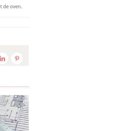
t de oven.
t
LinkedIn
Pinterest