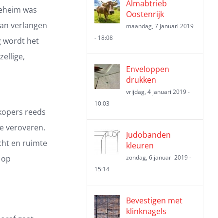
Almabtrieb
geheim was
Oostenrijk
van verlangen
maandag, 7 januari 2019
- 18:08
g wordt het
ellige,
Enveloppen
drukken
vrijdag, 4 januari 2019 -
10:03
kopers reeds
te veroveren.
Judobanden
cht en ruimte
kleuren
n op
zondag, 6 januari 2019 -
15:14
Bevestigen met
klinknagels