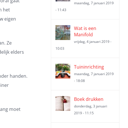
ooraf gaat
maandag, 7 januari 2019
n het
- 11:43
uw eigen
Wat is een
Manifold
vrijdag, 4 januari 2019 -
an. Ze
10:03
lijk elders
Tuininrichting
maandag, 7 januari 2019
onder handen.
- 18:08
einer
Boek drukken
donderdag, 3 januari
hang moet
2019 - 11:15