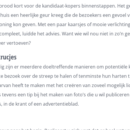
 brood kort voor de kandidaat-kopers binnenstappen. Het 
 huis een heerlijke geur kreeg die de bezoekers een gevoel 
oning kon geven. Met een paar kaarsjes of mooie verlichtin
compleet, luidde het advies. Want wie wil nou niet in zo’n gez
feer vertoeven?
trucjes
g zijn er meerdere doeltreffende manieren om potentiële 
te bezoek over de streep te halen of tenminste hun harten 
rvan heeft te maken met het creëren van zoveel mogelijk li
is tevens een tip bij het maken van foto’s die u wil publicere
, in de krant of een advertentieblad.