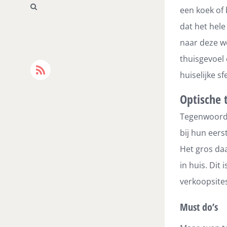
een koek of
dat het hele
naar deze w
thuisgevoel 
Rss
huiselijke s
Optische 
Tegenwoordi
bij hun eers
Het gros daa
in huis. Dit 
verkoopsites
Must do’s