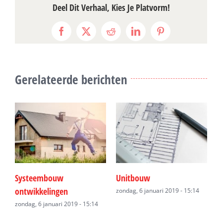
Deel Dit Verhaal, Kies Je Platvorm!
Facebook
X
Reddit
LinkedIn
Pinterest
Gerelateerde berichten
Systeembouw
Unitbouw
P
ontwikkelingen
43
zondag, 6 januari 2019 - 15:14
z
zondag, 6 januari 2019 - 15:14