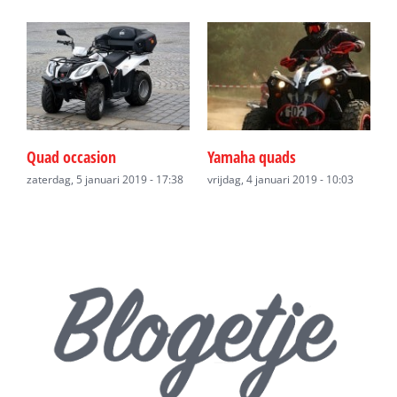
an
Quad occasion
Yamaha quads
B
zaterdag, 5 januari 2019 - 17:38
vrijdag, 4 januari 2019 - 10:03
d
-