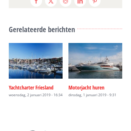
Facebook
X
Reddit
LinkedIn
Pinterest
Gerelateerde berichten
Yachtcharter Friesland
Motorjacht huren
V
34
woensdag, 2 januari 2019 - 16:34
dinsdag, 1 januari 2019 - 9:31
d