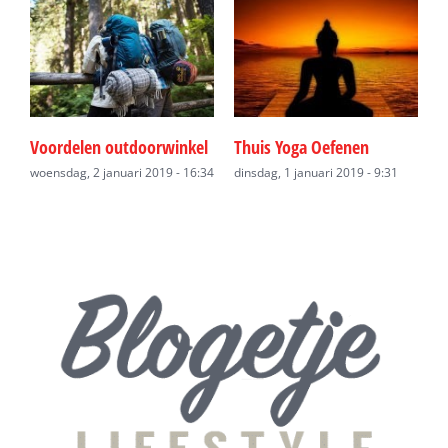
G
j
n
Voordelen outdoorwinkel
Thuis Yoga Oefenen
d
37
woensdag, 2 januari 2019 - 16:34
dinsdag, 1 januari 2019 - 9:31
1