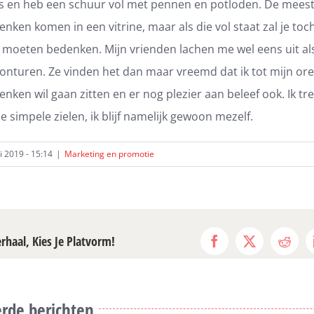
jes en heb een schuur vol met pennen en potloden. De mees
enken komen in een vitrine, maar als die vol staat zal je to
moeten bedenken. Mijn vrienden lachen me wel eens uit als 
onturen. Ze vinden het dan maar vreemd dat ik tot mijn ore
enken wil gaan zitten en er nog plezier aan beleef ook. Ik tr
ie simpele zielen, ik blijf namelijk gewoon mezelf.
i 2019 - 15:14
|
Marketing en promotie
erhaal, Kies Je Platvorm!
Facebook
X
Reddi
rde berichten