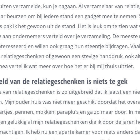
zen verzamelde, kun je nagaan. Al verzamelaar van relati
naar beurzen om bij iedere stand een gadget mee te nemen.
s pak ik het gewoon uit de stand. Het is leuk om te zien wat 
s je aan ondernemers verteld over je verzameling. De meeste
teresseerd en willen ook graag hun steentje bijdragen. Vaak 
relatiegeschenken of gewoon een stevige handdruk, ook altij
ea vertel ik wat meer over hoe het er bij mij thuis uitziet.
eld van de relatiegeschenken is niets te gek
ie van relatiegeschenken is zo uitgebreid dat ik laatst een ni
. Mijn ouder huis was niet meer geschikt doordat het overa
artjes, pennen, mokken, paraplu’s en ga zo maar door. In mi
n gelukkig al mijn relatiegeschenken die ik door de jaren 
machtigen. Ik heb nu een aparte kamer voor niets anders d