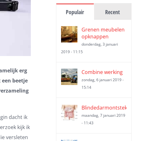
Populair
Recent
Grenen meubelen
opknappen
donderdag, 3 januari
2019 - 11:15
amelijk erg
Combine werking
t een beetje
zondag, 6 januari 2019 -
15:14
 verzameling
Blindedarmontsteking
maandag, 7 januari 2019
gin dacht ik
- 11:43
rzoek kijk ik
ie versleten