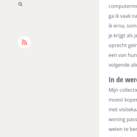
computermui
ga ik vaak 
ik erna, som
je krijgt al
Rss
oprecht geïn
een van hun 
volgende alin
In de wer
Mijn collect
moest kopen
met visiteka
woning passe
weten te be