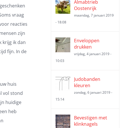
Almabtrieb
egeschenken
Oostenrijk
 Soms vraag
maandag, 7 januari 2019
- 18:08
voor reacties
 mensen zijn
Enveloppen
krijg ik dan
drukken
d fijn. In de
vrijdag, 4 januari 2019 -
10:03
Judobanden
euw huis
kleuren
l vol stond
zondag, 6 januari 2019 -
15:14
jn huidige
heen heb
Bevestigen met
an
klinknagels