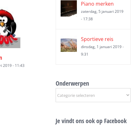
Piano merken
zaterdag, 5 januari 2019
- 17:38
Sportieve reis
dinsdag, 1 januari 2019 -
9:31
tiegeschenken
Roll-up banners
Relatiegeschen
i 2019 - 11:43
maandag, 7 januari 2019 - 11:43
maandag, 7 januari 
Onderwerpen
Onderwerpen
Je vindt ons ook op Facebook