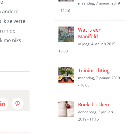
te
maandag, 7 januari 2019
- 11:43
ch andere
ik ze vertel
Wat is een
n in de
Manifold
ek me niks
vrijdag, 4 januari 2019 -
10:03
Tuininrichting
maandag, 7 januari 2019
- 18:08
Boek drukken
t
LinkedIn
Pinterest
donderdag, 3 januari
2019 - 11:15