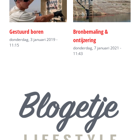
Gestuurd boren
Bronbemaling &
G
ontijzering
donderdag, 3 januari 2019 -
w
11:15
9
donderdag, 7 januari 2021 -
11:43