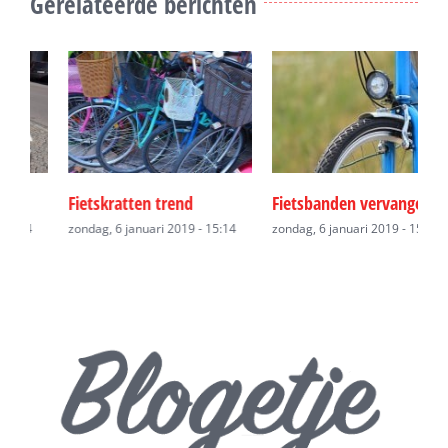
Gerelateerde berichten
Fietskratten trend
Fietsbanden vervangen
F
zondag, 6 januari 2019 - 15:14
zondag, 6 januari 2019 - 15:14
z