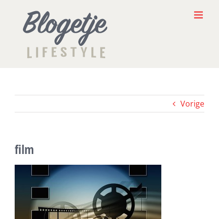
Ga
naar
inhoud
Vorige
film