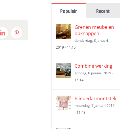
Populair
Recent
Grenen meubelen
opknappen
t
LinkedIn
Pinterest
donderdag, 3 januari
2019 - 11:15
Combine werking
zondag, 6 januari 2019 -
15:14
Blindedarmontsteking
maandag, 7 januari 2019
- 11:43