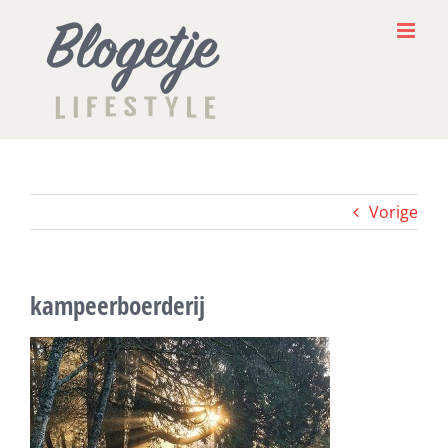
Ga
naar
inhoud
Vorige
kampeerboerderij