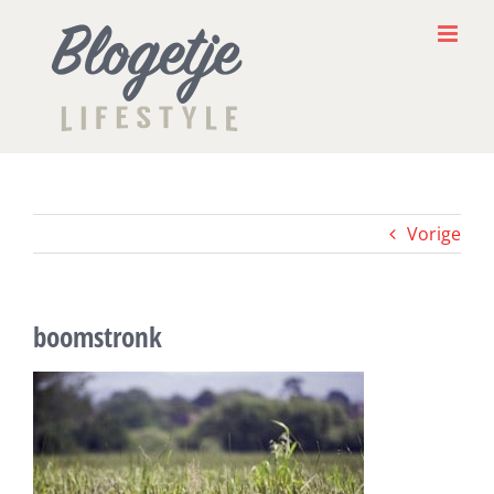
Ga
naar
inhoud
Vorige
boomstronk