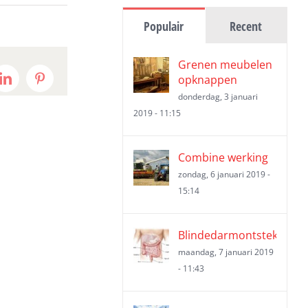
Populair
Recent
Grenen meubelen
opknappen
t
LinkedIn
Pinterest
donderdag, 3 januari
2019 - 11:15
Combine werking
zondag, 6 januari 2019 -
15:14
Blindedarmontsteking
maandag, 7 januari 2019
- 11:43