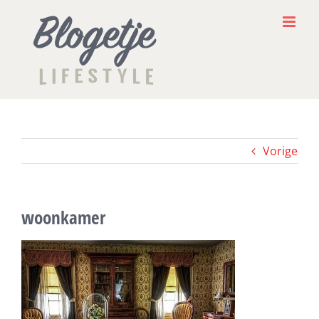
Ga
naar
inhoud
Vorige
woonkamer