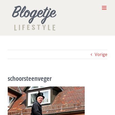
Ga
naar
inhoud
Vorige
schoorsteenveger