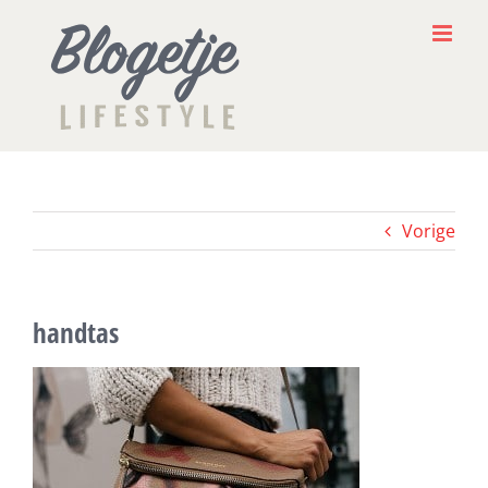
Ga
naar
inhoud
Vorige
handtas