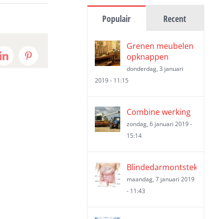
Populair
Recent
Grenen meubelen
opknappen
t
LinkedIn
Pinterest
donderdag, 3 januari
2019 - 11:15
Combine werking
zondag, 6 januari 2019 -
15:14
Blindedarmontsteking
maandag, 7 januari 2019
- 11:43