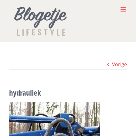
Ga
naar
inhoud
Vorige
hydrauliek