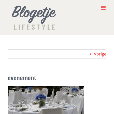
Ga
naar
inhoud
Vorige
evenement