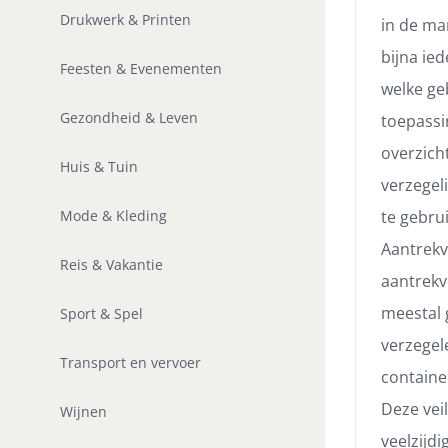
Drukwerk & Printen
in de mar
bijna ie
Feesten & Evenementen
welke ge
Gezondheid & Leven
toepassi
overzich
Huis & Tuin
verzegel
te gebrui
Mode & Kleding
Aantrekv
Reis & Vakantie
aantrekv
meestal 
Sport & Spel
verzegel
Transport en vervoer
containe
Deze veil
Wijnen
veelzijdi